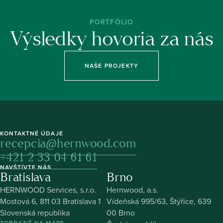
PORTFÓLIO
Výsledky hovoria za nás
NAŠE PROJEKTY
KONTAKTNÉ ÚDAJE
recepcia@hernwood.com
+421 2 33 04 61 61
NAVŠTÍVTE NÁS
Bratislava
Brno
HERNWOOD Services, s.r.o.
Hernwood, a.s.
Mostová 6, 811 03 Bratislava 1
Vídeňská 995/63, Štýřice, 639
Slovenská republika
00 Brno
ZOBRAZIŤ NA MAPE