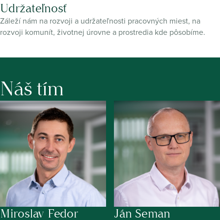
Udržateľnosť
Záleží nám na rozvoji a udržateľnosti pracovných miest, na
rozvoji komunít, životnej úrovne a prostredia kde pôsobíme.
Náš tím
Miroslav Fedor
Ján Seman