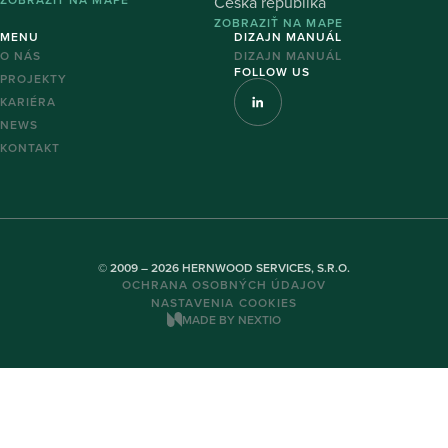
Česká republika
ZOBRAZIŤ NA MAPE
MENU
DIZAJN MANUÁL
O NÁS
DIZAJN MANUÁL
FOLLOW US
PROJEKTY
KARIÉRA
NEWS
KONTAKT
© 2009 – 2026 HERNWOOD SERVICES, S.R.O.
OCHRANA OSOBNÝCH ÚDAJOV
NASTAVENIA COOKIES
MADE BY NEXTIO