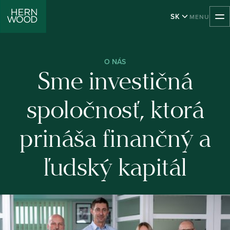
SK
MENU
TOGGLE MOB
O NÁS
Sme investičná
spoločnosť, ktorá
prináša finančný a
ľudský kapitál