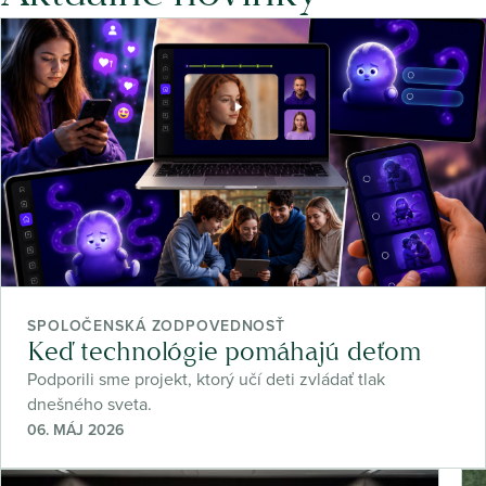
SPOLOČENSKÁ ZODPOVEDNOSŤ
Keď technológie pomáhajú deťom
Podporili sme projekt, ktorý učí deti zvládať tlak
dnešného sveta.
06. MÁJ 2026