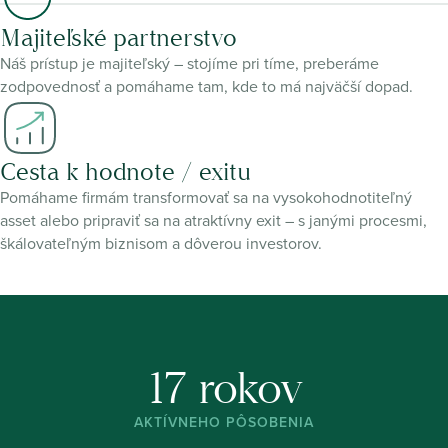
Majiteľské partnerstvo
Náš prístup je majiteľský – stojíme pri tíme, preberáme
zodpovednosť a pomáhame tam, kde to má najväčší dopad.
Cesta k hodnote / exitu
Pomáhame firmám transformovať sa na vysokohodnotiteľný
asset alebo pripraviť sa na atraktívny exit – s janými procesmi,
škálovateľným biznisom a dôverou investorov.
17 rokov
AKTÍVNEHO PÔSOBENIA