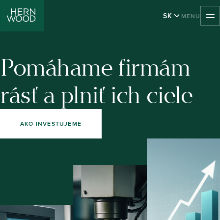
SK
MENU
TOGGLE MOB
Pomáhame firmám
rásť
a plniť
ich ciele
AKO INVESTUJEME